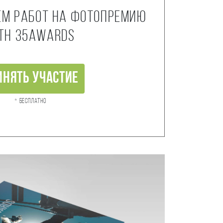
ем работ на фотопремию
th 35AWARDS
инять участие
* Бесплатно