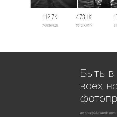
112.7K
473.1K
1
участников
фотографий
с
Быть в
всех н
фотоп
awards@35awards.com