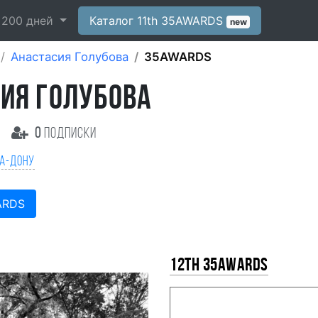
-
200
дней
Каталог 11th 35AWARDS
new
Анастасия Голубова
35AWARDS
ИЯ ГОЛУБОВА
0
подписки
на-Дону
ARDS
12th 35AWARDS