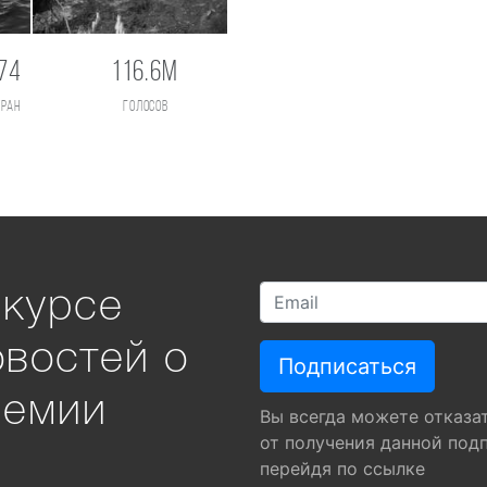
74
116.6M
тран
голосов
 курсе
овостей о
ремии
Вы всегда можете отказа
от получения данной под
перейдя по ссылке