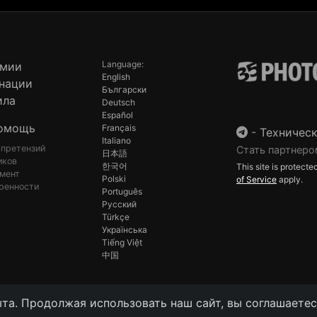
Language:
емии
English
нации
Български
ила
Deutsch
Español
омощь
Français
-
Техническ
Italiano
 претензий
Стать партнеро
日本語
иков
한국어
This site is protec
мент
Polski
of Service
apply.
ренности
Português
Русский
Türkçe
Українська
Tiếng Việt
中国
та. Продолжая использовать наш сайт, вы соглашаетесь