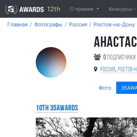
12th
О премии
Конкурсы 
Главная
Фотографы
Россия
Ростов-на-Дону
АНАСТАС
0
подписчики
,
Россия
Ростов-
Фото
35AW
10th 35AWARDS