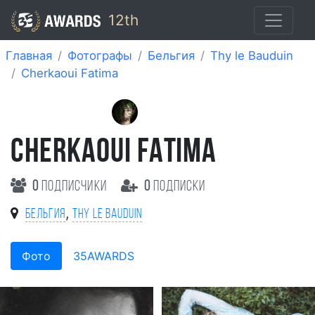
12th
Главная
Фотографы
Бельгия
Thy le Bauduin
Cherkaoui Fatima
CHERKAOUI FATIMA
0
подписчики
0
подписки
,
Бельгия
Thy le Bauduin
Фото
35AWARDS