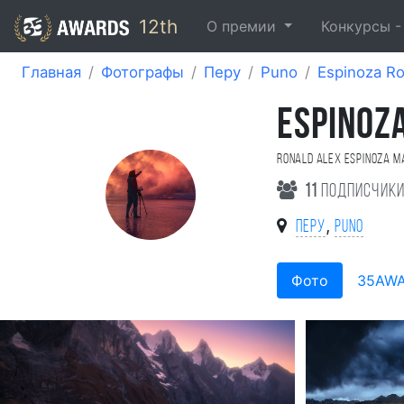
12th
О премии
Конкурсы 
Главная
Фотографы
Перу
Puno
Espinoza Ro
ESPINOZ
Ronald Alex Espinoza M
11
подписчик
,
Перу
Puno
Фото
35AW