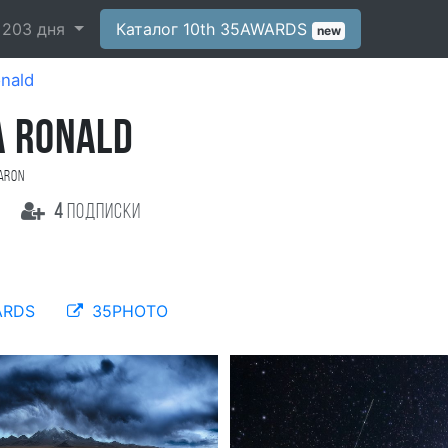
-
203
дня
Каталог 10th 35AWARDS
new
nald
A RONALD
aron
и
4
подписки
ARDS
35PHOTO