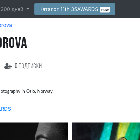
-
200
дней
Каталог 11th 35AWARDS
new
orova
OROVA
0
подписки
photography in Oslo, Norway.
ARDS