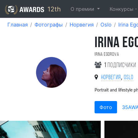
12th
О премии
Конкурсы 
Главная
Фотографы
Норвегия
Oslo
Irina Eg
IRINA EG
Irina Egorova
1
подписчики
,
Норвегия
Oslo
Portrait and lifestyle 
Фото
35AW