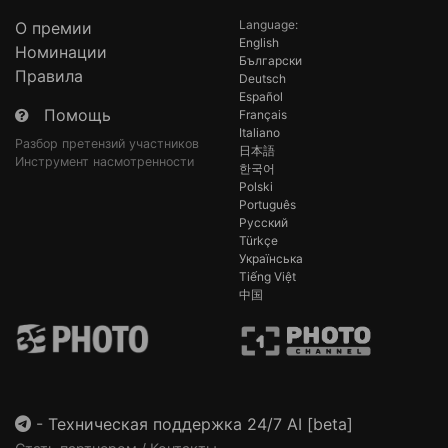
Language:
О премии
English
Номинации
Български
Правила
Deutsch
Español
Помощь
Français
Italiano
Разбор претензий участников
日本語
Инструмент насмотренности
한국어
Polski
Português
Русский
Türkçe
Українська
Tiếng Việt
中国
-
Техническая поддержка 24/7 AI [beta]