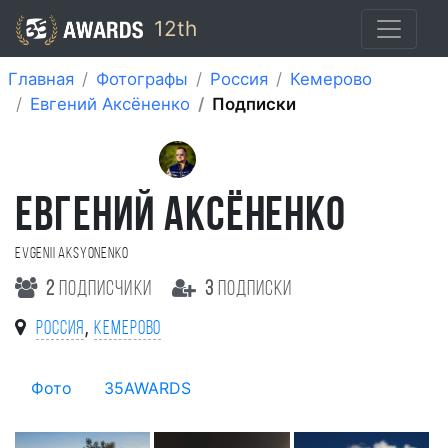
12th
Главная
Фотографы
Россия
Кемерово
Евгений Аксёненко
Подписки
ЕВГЕНИЙ АКСЁНЕНКО
Evgenii Aksyonenko
2
подписчики
3
подписки
,
Россия
Кемерово
Фото
35AWARDS