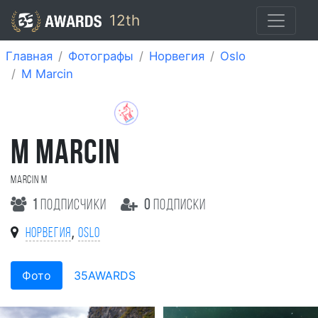
12th
Главная
Фотографы
Норвегия
Oslo
M Marcin
M MARCIN
Marcin M
1
подписчики
0
подписки
,
Норвегия
Oslo
Фото
35AWARDS