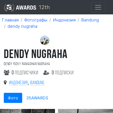
12th
Главная
Фотографы
Индонезия
Bandung
dendy nugraha
DENDY NUGRAHA
Dendy Rizky Ramadhan Nugraha
0
подписчики
0
подписки
,
Индонезия
Bandung
Фото
35AWARDS