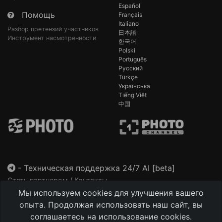
Español
Помощь
Français
Italiano
Разбор претензий участников
日本語
Инструмент насмотренности
한국어
Polski
Português
Русский
Türkçe
Українська
Tiếng Việt
中国
-
Техническая поддержка 24/7 AI [beta]
Стать партнером / Контакты
Мы используем cookies для улучшения вашего
This site is protected by reCAPTCHA and the Google
Privacy Policy
and
Terms of Service
apply.
опыта. Продолжая использовать наш сайт, вы
соглашаетесь на использование cookies.