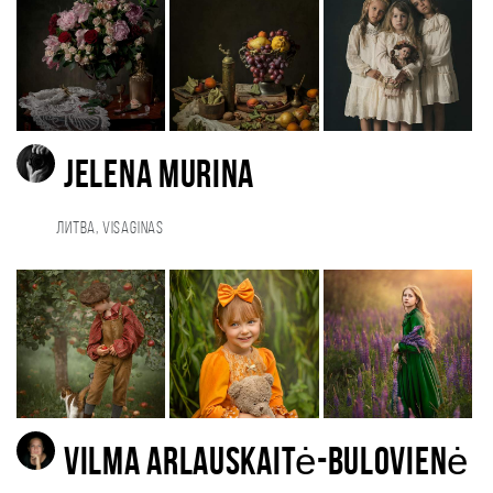
Jelena Murina
Литва, Visaginas
Vilma Arlauskaitė-Bulovienė