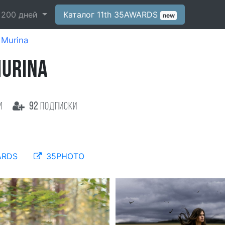
-
200
дней
Каталог 11th 35AWARDS
new
 Murina
MURINA
и
92
подписки
ARDS
35PHOTO