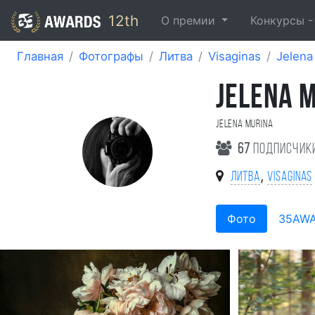
12th
О премии
Конкурсы 
Главная
Фотографы
Литва
Visaginas
Jelena
JELENA 
Jelena Murina
67
подписчик
,
Литва
Visaginas
Фото
35AW