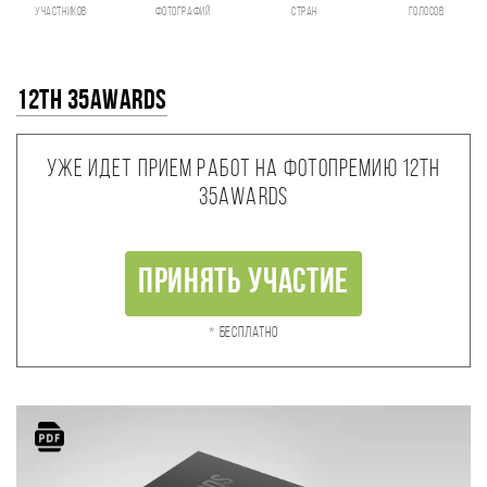
участников
фотографий
стран
голосов
12th 35AWARDS
Уже идет прием работ на фотопремию 12th
35AWARDS
Принять участие
* Бесплатно