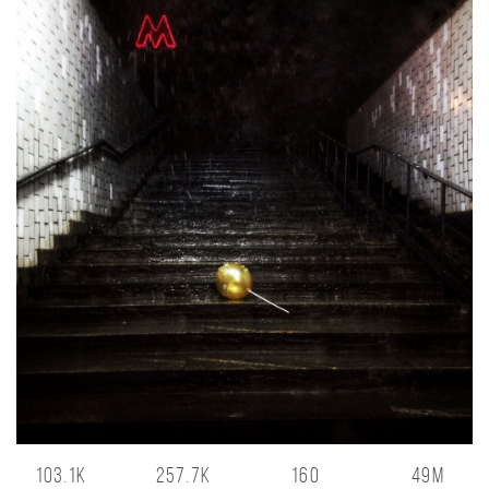
103.1K
257.7K
160
49M