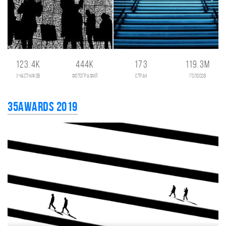
123.4K
444K
173
119.3M
участников
фотографий
стран
голосов
35AWARDS 2019