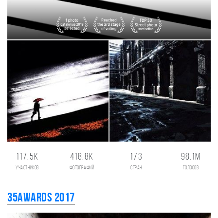
117.5K
418.8K
173
98.1M
участников
фотографий
стран
голосов
35AWARDS 2017