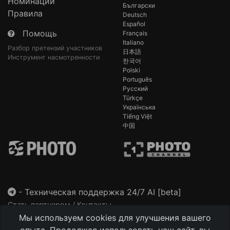
Номинации
Български
Правила
Deutsch
Español
Помощь
Français
Italiano
Разбор претензий участников
日本語
Инструмент насмотренности
한국어
Polski
Português
Русский
Türkçe
Українська
Tiếng Việt
中国
-
Техническая поддержка 24/7 AI [beta]
Стать партнером / Контакты
Мы используем cookies для улучшения вашего
This site is protected by reCAPTCHA and the Google
Privacy Policy
and
Terms of Service
apply.