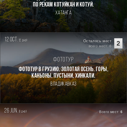
по рекам Котуйкан и Котуй.
Хатанга
12 oct.
12
Осталось мест
дней
2
всего мест: 6
Фототур
Фототур в Грузию. Золотая осень. Горы,
каньоны, пустыни, хинкали.
Владикавказ
26 jun.
8
Всего мест:
6
дней