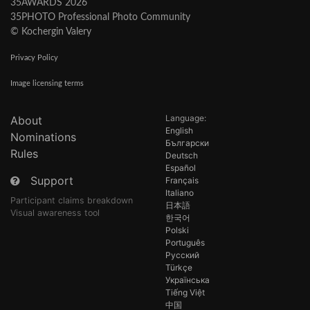
35AWARDS 2026
35PHOTO Professional Photo Community
© Kochergin Valery
Privacy Policy
Image licensing terms
Language:
About
English
Nominations
Български
Rules
Deutsch
Español
Support
Français
Italiano
Participant claims breakdown
日本語
Visual awareness tool
한국어
Polski
Português
Русский
Türkçe
Українська
Tiếng Việt
中国