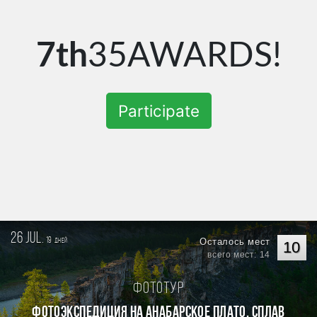
7th
35AWARDS!
Participate
26 jul.
19
Осталось мест
дней
10
всего мест: 14
Фототур
Фотоэкспедиция на Анабарское плато. Сплав