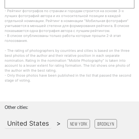
- Рейтинг фотографов по странам и городам строится на основе 3-х
лучших фотографий автора и их относительной позиции в каждой
отдельной номинации. Рейтинг в номинации "Мобильная фотография"
учитывается в меньшей степени для формирования рейтинга. В списке
показывается одна фотография автора с лучшим рейтингом.
- В списке опубликованы только работы которые прошли 2-й этап
голосования.
- The rating of photographers by countries and cities is based on the three
best photos of the author and their relative position in each separate
nomination. Rating in the nomination "Mobile Photography" is taken into
account to a lesser extent for rating formation. The list shows one photo of
the author with the best rating.
- Only those photos have been published in the list that passed the second
stage of voting.
Other cities:
United States
>
New York
Brooklyn