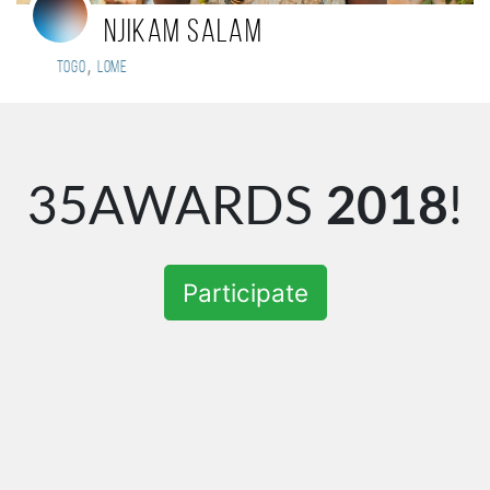
njikam salam
,
Togo
Lome
35AWARDS
2018
!
Participate