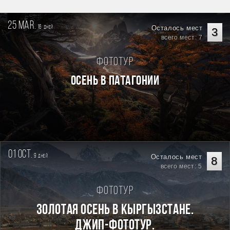
25 mar.
16
Осталось мест
дней
3
всего мест: 7
Фототур
Осень в Патагонии
01 oct.
9
Осталось мест
дней
8
всего мест: 5
Фототур
Золотая осень в Кыргызстане.
Джип-фототур.