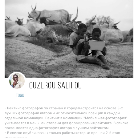
Ouzerou Salifou
Togo
- Рейтинг фотографов по странам и городам строится на основе 3-х
лучших фотографий автора и их относительной позиции в каждой
отдельной номинации. Рейтинг в номинации "Мобильная фотография"
учитывается в меньшей степени для формирования рейтинга. В списке
показывается одна фотография автора с лучшим рейтингом.
- В списке опубликованы только работы которые прошли 2-й этап
голосования.