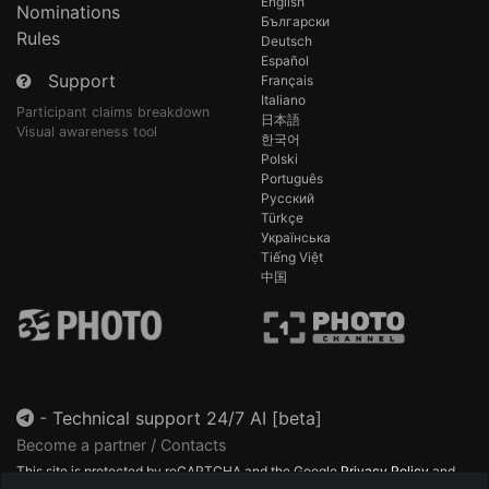
English
Nominations
Български
Rules
Deutsch
Español
Support
Français
Italiano
Participant claims breakdown
日本語
Visual awareness tool
한국어
Polski
Português
Русский
Türkçe
Українська
Tiếng Việt
中国
-
Technical support 24/7 AI [beta]
Become a partner / Contacts
This site is protected by reCAPTCHA and the Google
Privacy Policy
and