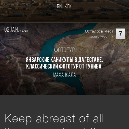
Бишкек
02 jan.
7
Осталось мест
дней
7
всего мест: 7
Фототур
Январские каникулы в Дагестане.
Классический фототур от Гуниба.
Махачкала
Keep abreast of all