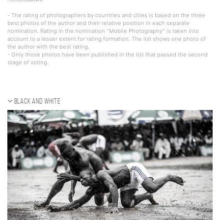
- The rating of photographers by countries and cities is based on the three
best photos of the author and their relative position in each separate
nomination. Rating in the nomination "Mobile Photography" is taken into
account to a lesser extent for rating formation. The list shows one photo of
the author with the best rating.
- Only those photos have been published in the list that passed the second
stage of voting.
Black and white