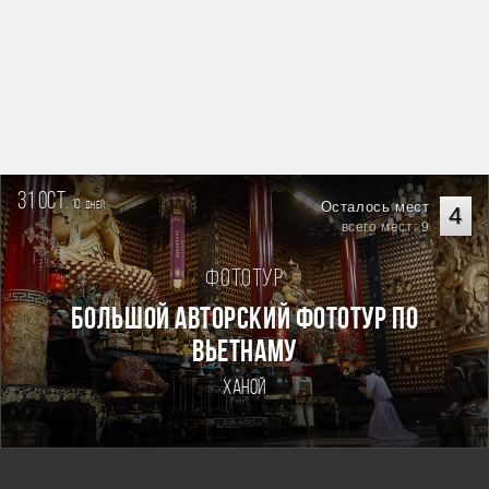
31 oct.
10
Осталось мест
дней
4
всего мест: 9
Фототур
Большой авторский фототур по
Вьетнаму
Ханой