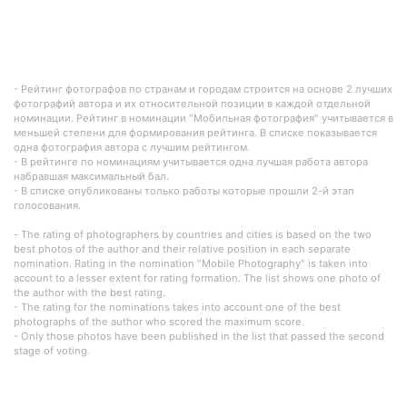
- Рейтинг фотографов по странам и городам строится на основе 2 лучших
фотографий автора и их относительной позиции в каждой отдельной
номинации. Рейтинг в номинации "Мобильная фотография" учитывается в
меньшей степени для формирования рейтинга. В списке показывается
одна фотография автора с лучшим рейтингом.
- В рейтинге по номинациям учитывается одна лучшая работа автора
набравшая максимальный бал.
- В списке опубликованы только работы которые прошли 2-й этап
голосования.
- The rating of photographers by countries and cities is based on the two
best photos of the author and their relative position in each separate
nomination. Rating in the nomination "Mobile Photography" is taken into
account to a lesser extent for rating formation. The list shows one photo of
the author with the best rating.
- The rating for the nominations takes into account one of the best
photographs of the author who scored the maximum score.
- Only those photos have been published in the list that passed the second
stage of voting.