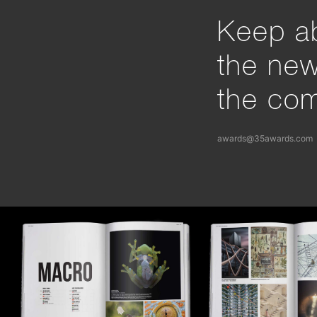
Keep ab
the ne
the com
awards@35awards.com