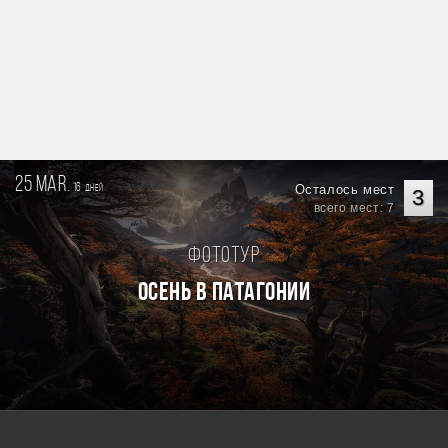
25 mar.
16
Осталось мест
дней
3
всего мест: 7
Фототур
Осень в Патагонии