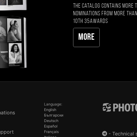
The catalog contains more 
nominations from more than
10th 35AWARDS
More
Language:
English
ations
Български
Deutsch
Español
upport
Français
-
Technical 