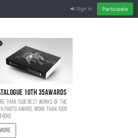
Sign in
Participate
atalogue 10TH 35AWARDS
re than 1500 best works of the
TH photo award, more than 1000
thors
More