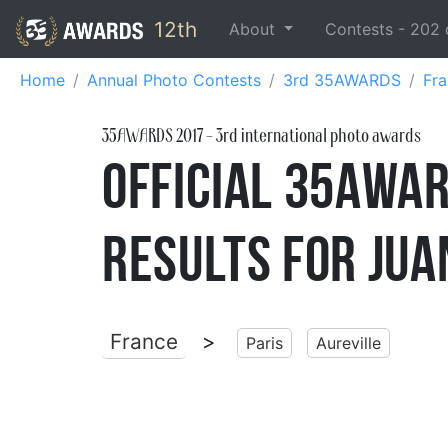
12th
About
Contests -
202
Home
Annual Photo Contests
3rd 35AWARDS
Fr
35AWARDS
2017
- 3rd international photo awards
Official 35AWA
Results for Jua
France
>
Paris
Aureville