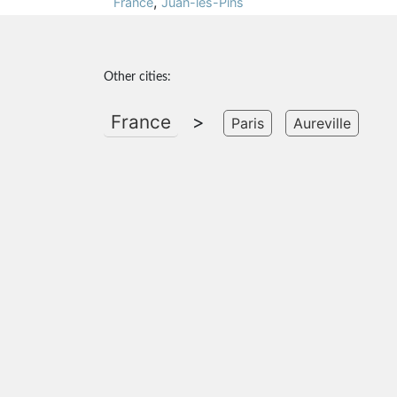
,
France
Juan-les-Pins
Other cities:
France
>
Paris
Aureville