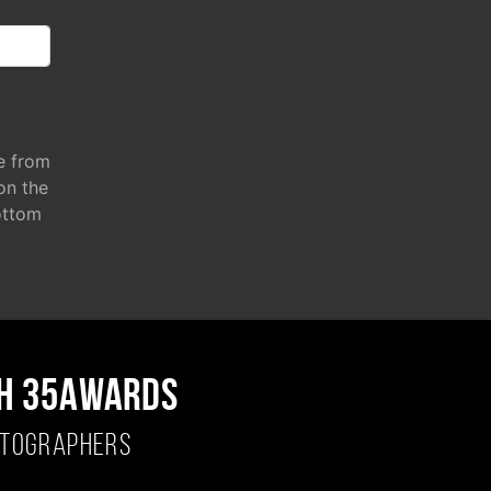
e from
 on the
ottom
H 35AWARDS
OTOGRAPHERS