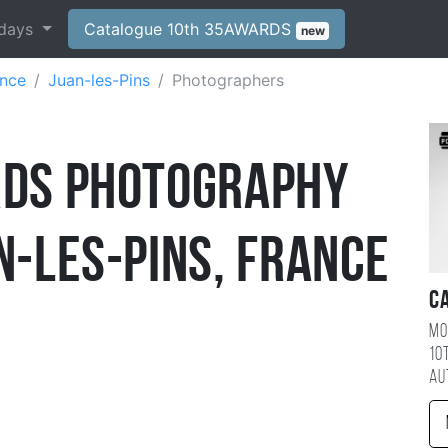
days
Catalogue 10th 35AWARDS
new
ance
Juan-les-Pins
Photographers
RDS Photography
n-les-Pins, France
C
Mo
10
au