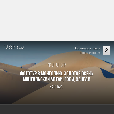
10 sep.
15
Осталось мест
дней
2
всего мест: 6
Фототур
Фототур в Монголию. Золотая осень.
Монгольский Алтай, Гоби, Хангай.
Барнаул