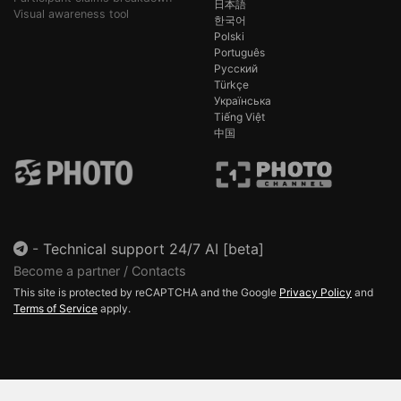
日本語
Visual awareness tool
한국어
Polski
Português
Русский
Türkçe
Українська
Tiếng Việt
中国
-
Technical support 24/7 AI [beta]
Become a partner / Contacts
This site is protected by reCAPTCHA and the Google
Privacy Policy
and
Terms of Service
apply.