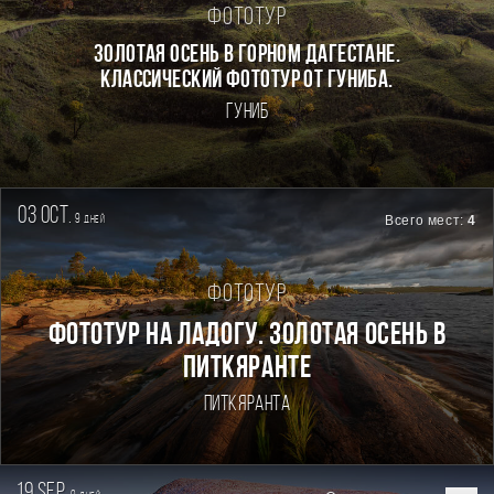
Фототур
Золотая осень в горном Дагестане.
Классический фототур от Гуниба.
Гуниб
03 oct.
9
Всего мест:
4
дней
Фототур
Фототур на Ладогу. Золотая осень в
Питкяранте
Питкяранта
19 sep.