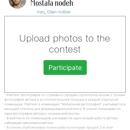
Mostafa nodeh
,
Iran
Gilan rodbar
Upload photos to the
contest
Participate
- Рейтинг фотографов по странам и городам строится на основе 2 лучших
фотографий автора и их относительной позиции в каждой отдельной
номинации. Рейтинг в номинации "Мобильная фотография" учитывается в
меньшей степени для формирования рейтинга. В списке показывается
одна фотография автора с лучшим рейтингом.
- В рейтинге по номинациям учитывается одна лучшая работа автора
набравшая максимальный бал.
- В списке опубликованы только работы которые прошли 2-й этап