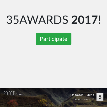
35AWARDS
2017
!
Participate
20 oct.
6
Осталось мест
дней
5
всего мест: 8