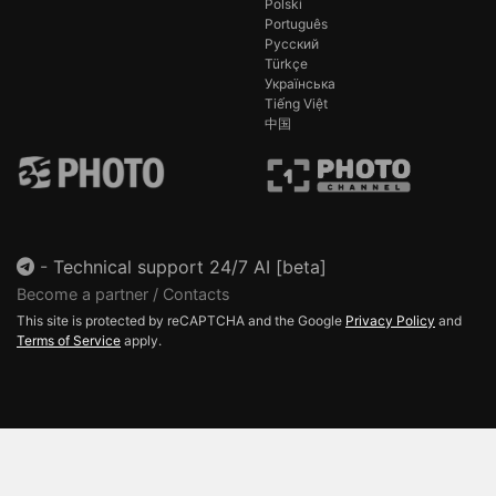
Polski
Português
Русский
Türkçe
Українська
Tiếng Việt
中国
-
Technical support 24/7 AI [beta]
Become a partner / Contacts
This site is protected by reCAPTCHA and the Google
Privacy Policy
and
Terms of Service
apply.