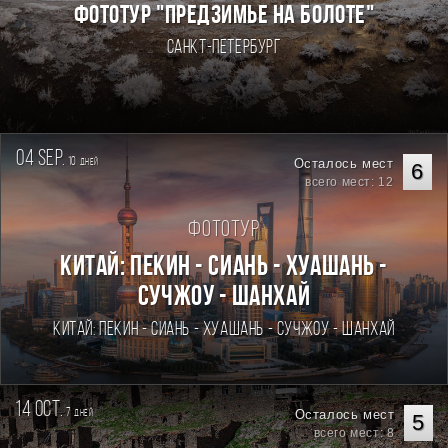
ФОТОТУР "ПРЕДЗИМЬЕ НА БОЛОТЕ"
Санкт-Петербург
04 sep.
10
Осталось мест
дней
6
всего мест: 12
Фототур
Китай: Пекин - Сиань - Хуашань -
Сучжоу - Шанхай
Китай: Пекин - Сиань - Хуашань - Сучжоу - Шанхай
14 oct.
7
Осталось мест
дней
5
всего мест: 8