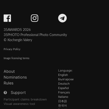
35AWARDS 2026
35PHOTO Professional Photo Community
© Kochergin Valery
Privacy Policy
Image licensing terms
Language:
About
English
Nominations
Български
Rules
Deutsch
Español
Support
Français
Italiano
Participant claims breakdown
日本語
Visual awareness tool
한국어