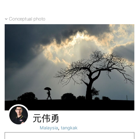
Conceptual photo
元伟勇
,
Malaysia
tangkak