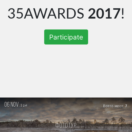
35AWARDS
2017
!
Participate
06 nov.
3
Всего мест:
7
дня
Фототур