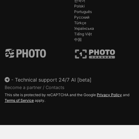
한국어
Polski
Português
Русский
Türkçe
Українська
Tiếng Việt
中国
-
Technical support 24/7 AI [beta]
Become a partner / Contacts
This site is protected by reCAPTCHA and the Google
Privacy Policy
and
Terms of Service
apply.