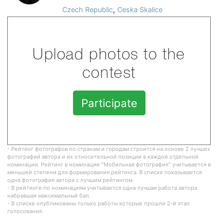
,
Czech Republic
Ceska Skalice
Upload photos to the
contest
Participate
- Рейтинг фотографов по странам и городам строится на основе 2 лучших
фотографий автора и их относительной позиции в каждой отдельной
номинации. Рейтинг в номинации "Мобильная фотография" учитывается в
меньшей степени для формирования рейтинга. В списке показывается
одна фотография автора с лучшим рейтингом.
- В рейтинге по номинациям учитывается одна лучшая работа автора
набравшая максимальный бал.
- В списке опубликованы только работы которые прошли 2-й этап
голосования.