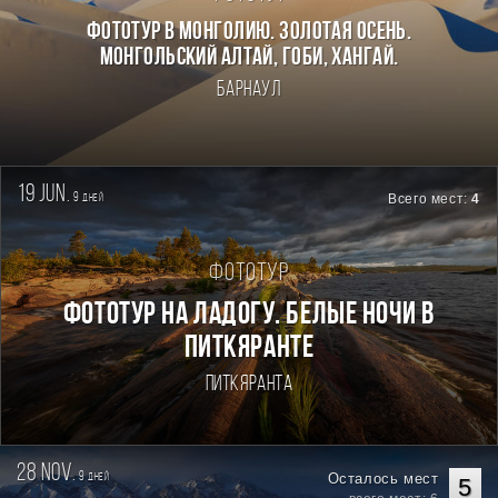
Фототур в Монголию. Золотая осень.
Монгольский Алтай, Гоби, Хангай.
Барнаул
19 jun.
9
Всего мест:
4
дней
Фототур
Фототур на Ладогу. Белые ночи в
Питкяранте
Питкяранта
28 nov.
9
Осталось мест
дней
5