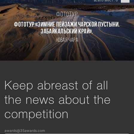
всего мест: 6
Фототур
Фототур «Зимние пейзажи Чарской пустыни.
Забайкальский край».
Новая Чара
Keep abreast of all
the news about the
competition
awards@35awards.com