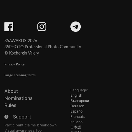
35AWARDS 2026
35PHOTO Professional Photo Community
© Kochergin Valery
Privacy Policy
Image licensing terms
Language:
About
English
Nominations
Български
Rules
Deutsch
Español
Support
Français
Italiano
Participant claims breakdown
日本語
Visual awareness tool