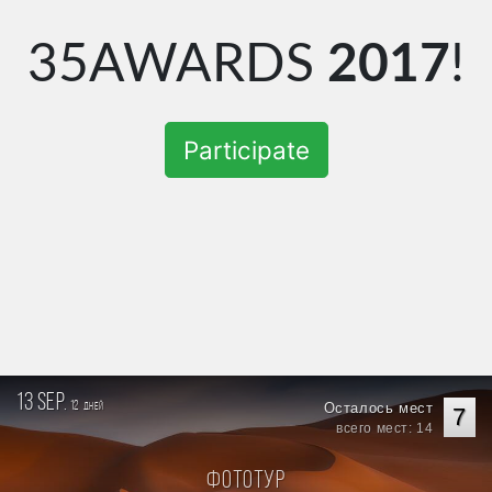
35AWARDS
2017
!
Participate
13 sep.
12
Осталось мест
дней
7
всего мест: 14
Фототур