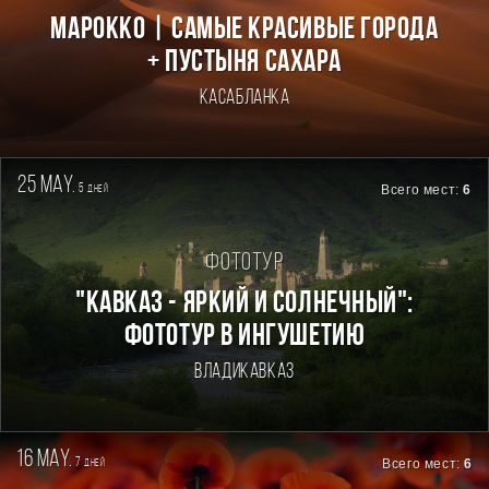
Марокко | Самые красивые города
+ пустыня Сахара
Касабланка
25 may.
5
Всего мест:
6
дней
Фототур
"КАВКАЗ - ЯРКИЙ И СОЛНЕЧНЫЙ":
ФОТОТУР В ИНГУШЕТИЮ
Владикавказ
16 may.
7
Всего мест:
6
дней