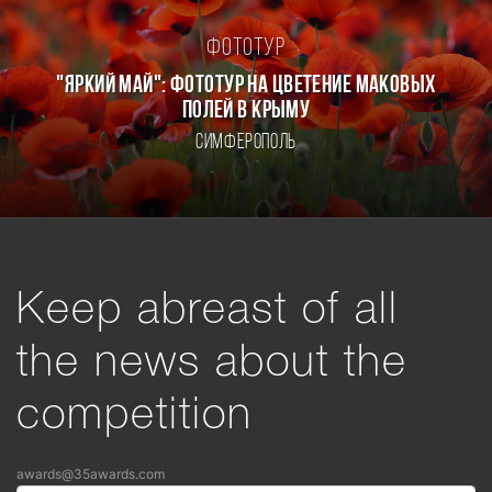
Фототур
"ЯРКИЙ МАЙ": ФОТОТУР НА ЦВЕТЕНИЕ МАКОВЫХ
ПОЛЕЙ В КРЫМУ
Симферополь
Keep abreast of all
the news about the
competition
awards@35awards.com