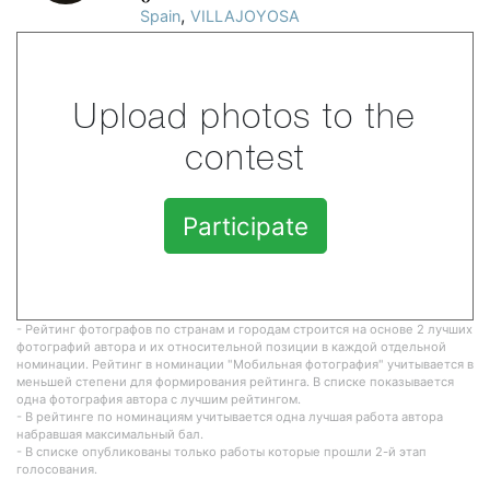
,
Spain
VILLAJOYOSA
Upload photos to the
contest
Participate
- Рейтинг фотографов по странам и городам строится на основе 2 лучших
фотографий автора и их относительной позиции в каждой отдельной
номинации. Рейтинг в номинации "Мобильная фотография" учитывается в
меньшей степени для формирования рейтинга. В списке показывается
одна фотография автора с лучшим рейтингом.
- В рейтинге по номинациям учитывается одна лучшая работа автора
набравшая максимальный бал.
- В списке опубликованы только работы которые прошли 2-й этап
голосования.