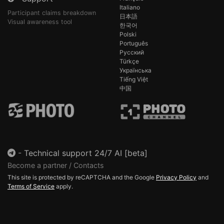
Italiano
Participant claims breakdown
日本語
Visual awareness tool
한국어
Polski
Português
Русский
Türkçe
Українська
Tiếng Việt
中国
-
Technical support 24/7 AI [beta]
Become a partner / Contacts
This site is protected by reCAPTCHA and the Google
Privacy Policy
and
Terms of Service
apply.