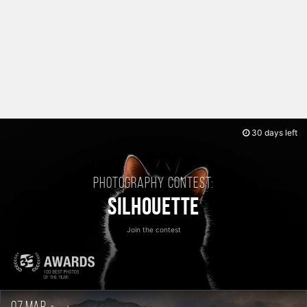
30 days left
Photography contest:
Silhouette
Join the contest