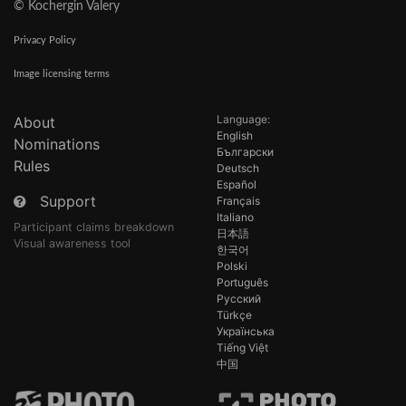
© Kochergin Valery
Privacy Policy
Image licensing terms
Language:
About
English
Nominations
Български
Rules
Deutsch
Español
Support
Français
Italiano
Participant claims breakdown
日本語
Visual awareness tool
한국어
Polski
Português
Русский
Türkçe
Українська
Tiếng Việt
中国