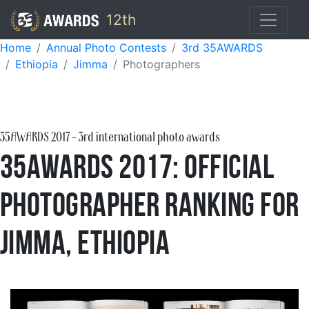
12th
Home
Annual Photo Contests
3rd 35AWARDS
Ethiopia
Jimma
Photographers
35AWARDS
2017
- 3rd international photo awards
35AWARDS 2017: Official
Photographer Ranking for
Jimma, Ethiopia