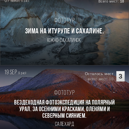
07 mar.
9
Всего мест:
10
дней
Фототур
Зима на Итурупе и Сахалине.
Южно-Сахалинск.
19 sep.
9
Осталось мест
дней
3
всего мест: 10
Фототур
Вездеходная фотоэкспедиция на Полярный
Урал. За осенними красками, оленями и
северным сиянием.
Салехард