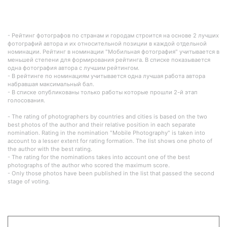
- Рейтинг фотографов по странам и городам строится на основе 2 лучших
фотографий автора и их относительной позиции в каждой отдельной
номинации. Рейтинг в номинации "Мобильная фотография" учитывается в
меньшей степени для формирования рейтинга. В списке показывается
одна фотография автора с лучшим рейтингом.
- В рейтинге по номинациям учитывается одна лучшая работа автора
набравшая максимальный бал.
- В списке опубликованы только работы которые прошли 2-й этап
голосования.
- The rating of photographers by countries and cities is based on the two
best photos of the author and their relative position in each separate
nomination. Rating in the nomination "Mobile Photography" is taken into
account to a lesser extent for rating formation. The list shows one photo of
the author with the best rating.
- The rating for the nominations takes into account one of the best
photographs of the author who scored the maximum score.
- Only those photos have been published in the list that passed the second
stage of voting.