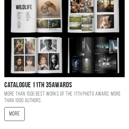
Catalogue 11TH 35AWARDS
More than 1500 best works of the 11TH photo award, more
than 1000 authors
More