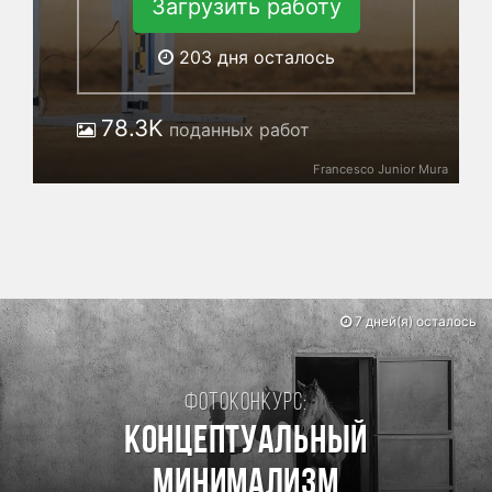
Загрузить работу
203
дня осталось
78.3K
поданных работ
Francesco Junior Mura
7 дней(я) осталось
Фотоконкурс:
Концептуальный
минимализм