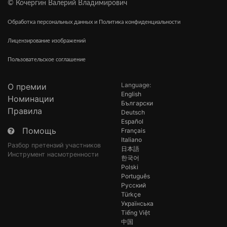
© Кочергин Валерий Владимирович
Обработка персональных данных и Политика конфиденциальности
Лицензирование изображений
Пользовательское соглашение
Language:
О премии
English
Номинации
Български
Правила
Deutsch
Español
Помощь
Français
Italiano
Разбор претензий участников
日本語
Инструмент насмотренности
한국어
Polski
Português
Русский
Türkçe
Українська
Tiếng Việt
中国