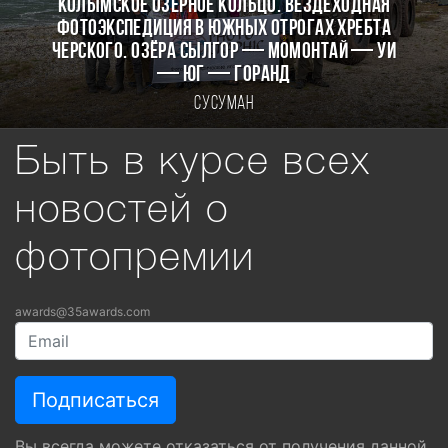
КОЛЫМСКОЕ ОЗЁРНОЕ КОЛЬЦО. Вездеходная
фотоэкспедиция в южных отрогах хребта
Черского. Озёра Сылгор — Момонтай — Уи
— Юг — Горанд
Сусуман
Быть в курсе всех
новостей о
фотопремии
awards@35awards.com
Вы всегда можете отказаться от получения данной