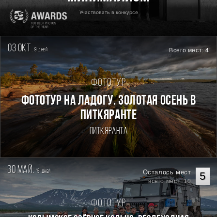
Участвовать в конкурсе
03 окт.
9
Всего мест:
4
дней
Фототур
Фототур на Ладогу. Золотая осень в
Питкяранте
Питкяранта
30 май.
15
Осталось мест
дней
5
всего мест: 10
Фототур