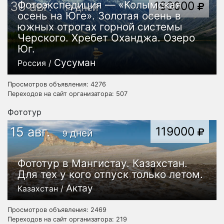
30 авг.
Фотоэкспедиция — «Колымская
190000
дней
14
осень на Юге». Золотая осень в
южных отрогах горной системы
Черского. Хребет Оханджа. Озеро
Юг.
Сусуман
Россия /
Просмотров объявления: 4276
Переходов на сайт организатора: 507
Фототур
15 авг.
119000
дней
9
Фототур в Мангистау. Казахстан.
Для тех у кого отпуск только летом.
Актау
Казахстан /
Просмотров объявления: 2469
Переходов на сайт организатора: 219