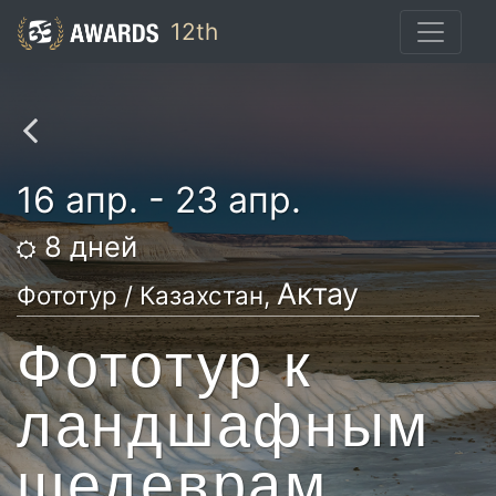
12th
16 апр. - 23 апр.
8
дней
Актау
Фототур / Казахстан,
Фототур к
ландшафным
шедеврам