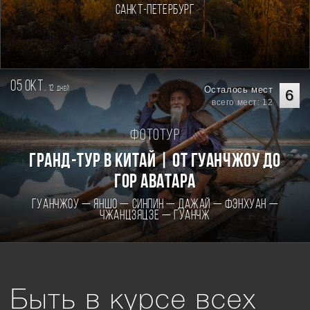
Санкт-Петербург
05 окт.
12
Осталось мест
дней
6
всего мест: 12
Фототур
Гранд-тур в Китай | От Гуанчжоу до
гор Аватара
Гуанчжоу — Яншо — Синпин — Дажай — Фэнхуан —
Чжанцзяцзе — Гуанчж
Быть в курсе всех