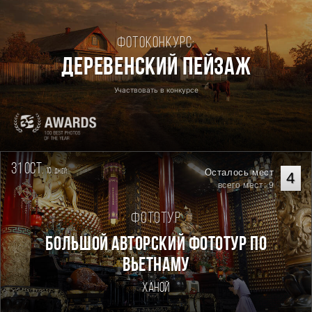
Фотоконкурс:
Деревенский пейзаж
Участвовать в конкурсе
31 oct.
10
Осталось мест
дней
4
всего мест: 9
Фототур
Большой авторский фототур по
Вьетнаму
Ханой