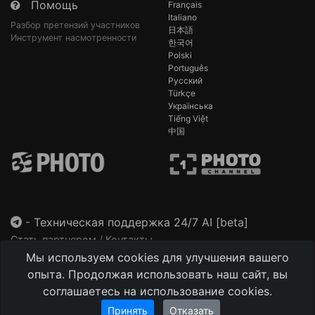
Помощь
Français
Italiano
Разбор претензий участников
日本語
Инструмент насмотренности
한국어
Polski
Português
Русский
Türkçe
Українська
Tiếng Việt
中国
-
Техническая поддержка 24/7 AI [beta]
Стать партнером / Контакты
Мы используем cookies для улучшения вашего
This site is protected by reCAPTCHA and the Google
Privacy Policy
and
Terms of Service
apply.
опыта. Продолжая использовать наш сайт, вы
соглашаетесь на использование cookies.
Принять
Отказать