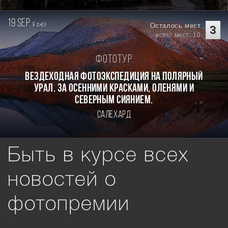
19 sep.
9
Осталось мест
дней
3
всего мест: 10
Фототур
Вездеходная фотоэкспедиция на Полярный
Урал. За осенними красками, оленями и
северным сиянием.
Салехард
Быть в курсе всех
новостей о
фотопремии