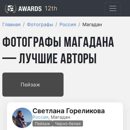
12th
Главная
Фотографы
Россия
Магадан
Фотографы Магадана
— лучшие авторы
Пейзаж
Светлана Гореликова
Россия
, Магадан
Пейзаж
Черно-белая