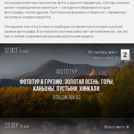
пользователей при просмотре фото и другие параметры. Состав списков
может периодически меняться — сегодня отображаются одни
фотографы, позже другие. Постоянной формулы отбора нет, параметры
регулярно корректируются.
Попадание или отсутствие в подборке не является итоговой оценкой
уровня фотографа. В остальном система работает автоматически, так же
как и любая современная рекомендательная модель.
12 oct.
12
Осталось мест
дней
2
всего мест: 6
Фототур
Фототур в Грузию. Золотая осень. Горы,
каньоны, пустыни, хинкали.
Владикавказ
23 sep.
10
Всего мест:
6
дней