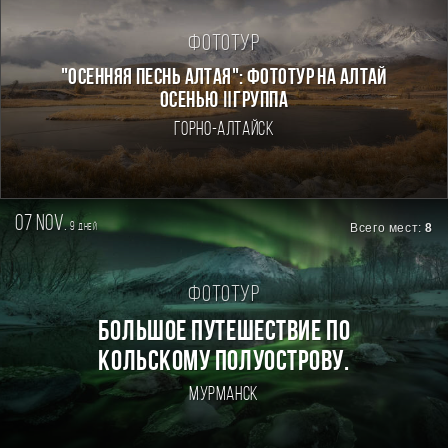
Фототур
"ОСЕННЯЯ ПЕСНЬ АЛТАЯ": ФОТОТУР НА АЛТАЙ
ОСЕНЬЮ Ⅱгруппа
Горно-Алтайск
07 nov.
9
Всего мест:
8
дней
Фототур
БОЛЬШОЕ ПУТЕШЕСТВИЕ ПО
КОЛЬСКОМУ ПОЛУОСТРОВУ.
Мурманск