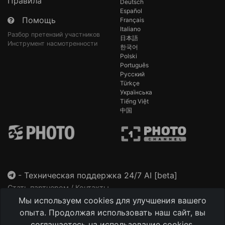
Правила
Deutsch
Español
Помощь
Français
Italiano
Разбор претензий участников
日本語
Инструмент насмотренности
한국어
Polski
Português
Русский
Türkçe
Українська
Tiếng Việt
中国
-
Техническая поддержка 24/7 AI [beta]
Стать партнером / Контакты
Мы используем cookies для улучшения вашего
This site is protected by reCAPTCHA and the Google
Privacy Policy
and
Terms of Service
apply.
опыта. Продолжая использовать наш сайт, вы
соглашаетесь на использование cookies.