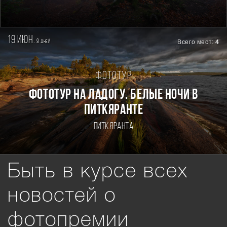
19 июн.
9
Всего мест:
4
дней
Фототур
Фототур на Ладогу. Белые ночи в
Питкяранте
Питкяранта
Быть в курсе всех
новостей о
фотопремии