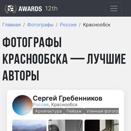
12th
Главная
Фотографы
Россия
Краснообск
Фотографы
Краснообска — лучшие
авторы
Сергей Гребенников
Россия
, Краснообск
Архитектура
Пейзаж
Уличная фотография