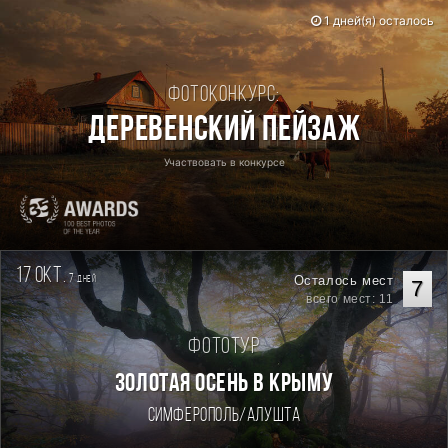
1 дней(я) осталось
Фотоконкурс:
Деревенский пейзаж
Участвовать в конкурсе
17 окт.
7
Осталось мест
дней
7
всего мест: 11
Фототур
ЗОЛОТАЯ ОСЕНЬ В КРЫМУ
Симферополь/Алушта