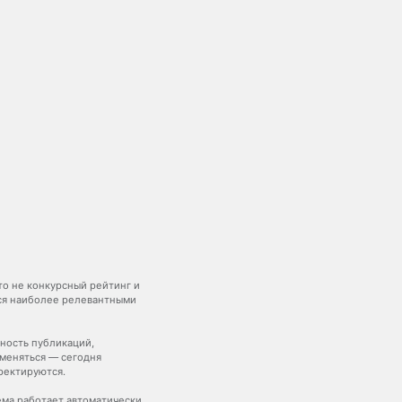
то не конкурсный рейтинг и
тся наиболее релевантными
ьность публикаций,
меняться — сегодня
ректируются.
ема работает автоматически,