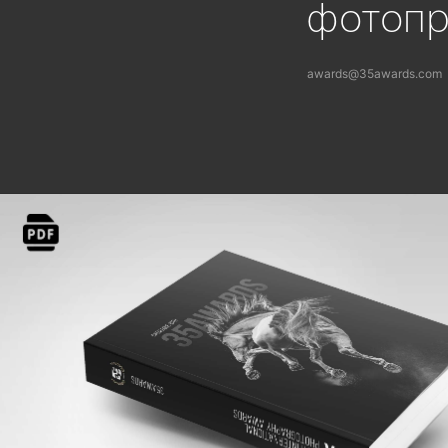
фотоп
awards@35awards.com