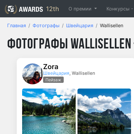
12th
О премии
Конкурсы 
Главная
Фотографы
Швейцария
Wallisellen
Фотографы Wallisellen
Zora
Швейцария
, Wallisellen
Пейзаж