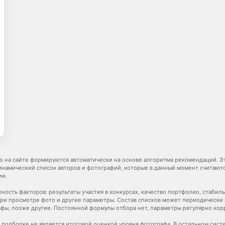
о на сайте формируются автоматически на основе алгоритма рекомендаций. Э
динамический список авторов и фотографий, которые в данный момент считаю
ии.
ность факторов: результаты участия в конкурсах, качество портфолио, стабил
ри просмотре фото и другие параметры. Состав списков может периодически 
фы, позже другие. Постоянной формулы отбора нет, параметры регулярно кор
 подборке не является итоговой оценкой уровня фотографа. В остальном сист