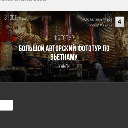
31 oct.
10
Осталось мест
дней
4
всего мест: 9
Фототур
Большой авторский фототур по
Вьетнаму
Ханой