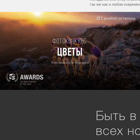
так же как и любая соврем
2 дней(я) осталось
Фотоконкурс:
Цветы
Участвовать в конкурсе
Быть в
всех н