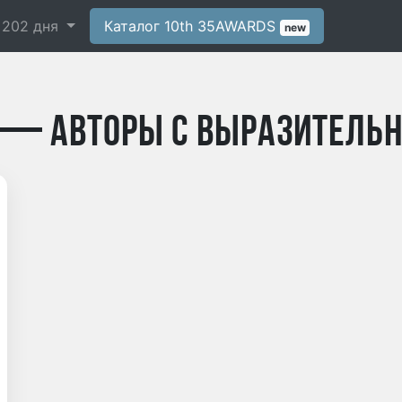
-
202
дня
Каталог 10th 35AWARDS
new
 — авторы с выразитель