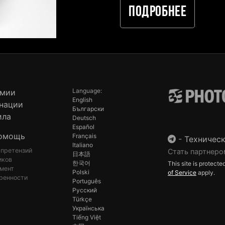
Подробнее
Language:
емии
English
нации
Български
ила
Deutsch
Español
омощь
Français
-
Техническ
Italiano
 претензий
Стать партнеро
日本語
иков
한국어
This site is protec
мент
Polski
of Service
apply.
ренности
Português
Русский
Türkçe
Українська
Tiếng Việt