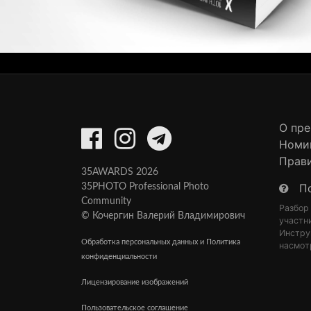
О пр
Номи
Прав
35AWARDS 2026
П
35PHOTO Professional Photo
Community
Разбор
© Кочергин Валерий Владимирович
участн
Инстру
Обработка персональных данных и Политика
насмот
конфиденциальности
Лицензирование изображений
Пользовательское соглашение