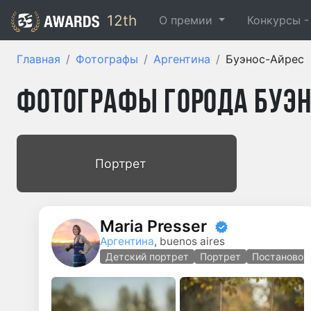
12th
О премии
Конкурсы 
Главная
Фотографы
Аргентина
Буэнос-Айрес
Фотографы города Буэн
Портрет
Maria Presser
Аргентина
, buenos aires
Детский портрет
Портрет
Постановоч