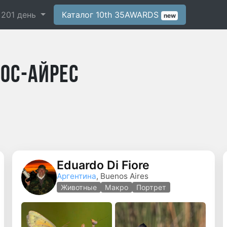
-
201
день
Каталог 10th 35AWARDS
new
ос-Айрес
Eduardo Di Fiore
Аргентина
, Buenos Aires
ная фотография
Животные
Макро
Портрет