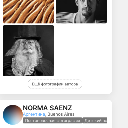
Ещё фотографии автора
NORMA SÁENZ
Аргентина
, Buenos Aires
Постановочная фотография
Детский портрет
Де