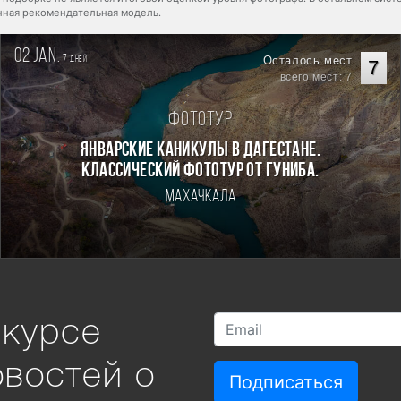
енная рекомендательная модель.
02 jan.
7
Осталось мест
дней
7
всего мест: 7
Фототур
Январские каникулы в Дагестане.
Классический фототур от Гуниба.
Махачкала
 курсе
овостей о