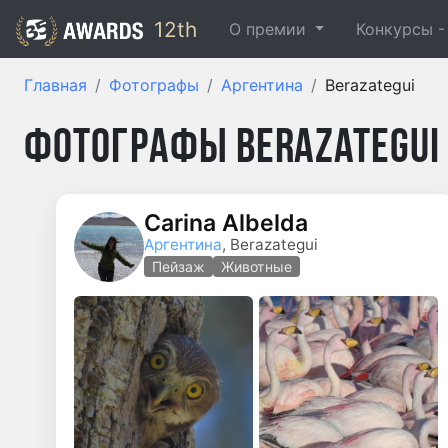
12th
О премии
Конкурсы 
Главная
Фотографы
Аргентина
Berazategui
Фотографы Berazategui
Carina Albelda
Аргентина
, Berazategui
Пейзаж
Животные