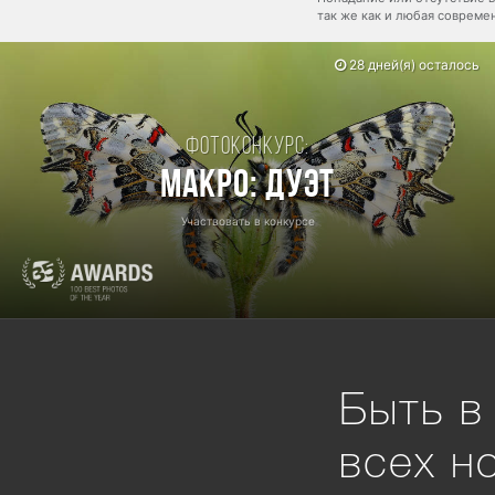
так же как и любая соврем
28 дней(я) осталось
Фотоконкурс:
Макро: Дуэт
Участвовать в конкурсе
Быть в
всех н