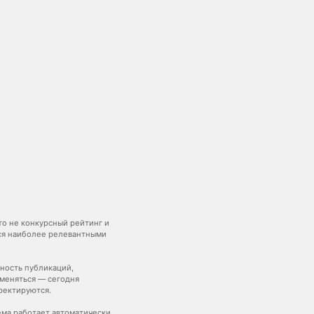
то не конкурсный рейтинг и
тся наиболее релевантными
ьность публикаций,
меняться — сегодня
ректируются.
ема работает автоматически,