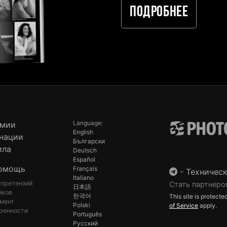
Подробнее
Language:
емии
English
нации
Български
ила
Deutsch
Español
омощь
Français
-
Техническ
Italiano
 претензий
Стать партнеро
日本語
иков
한국어
This site is protec
мент
Polski
of Service
apply.
ренности
Português
Русский