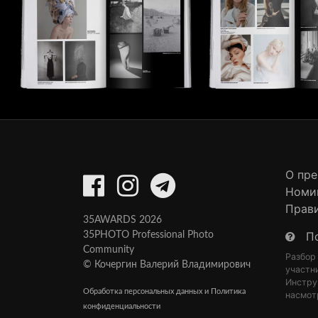
О пр
Номи
Прав
35AWARDS 2026
П
35PHOTO Professional Photo
Community
Разбор
© Кочергин Валерий Владимирович
участн
Инстру
Обработка персональных данных и Политика
насмот
конфиденциальности