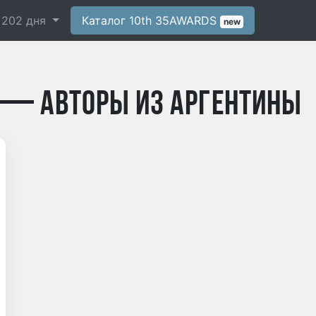
-
202
дня
Каталог 10th 35AWARDS
new
 — авторы из Аргентины