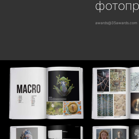
фотоп
awards@35awards.com