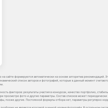
о на сайте формируются автоматически на основе алгоритма рекомендаций. Э
динамический список авторов и фотографий, которые в данный момент считаю
ии.
ность факторов: результаты участия в конкурсах, качество портфолио, стабил
ри просмотре фото и другие параметры. Состав списков может периодически 
фы, позже другие. Постоянной формулы отбора нет, параметры регулярно кор
 подборке не является итоговой оценкой уровня фотографа. В остальном сист