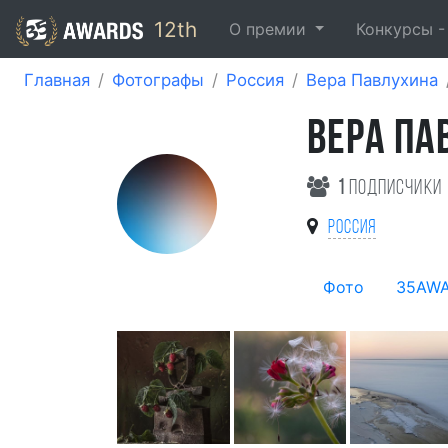
12th
О премии
Конкурсы 
Главная
Фотографы
Россия
Вера Павлухина
ВЕРА ПА
1
подписчики
Россия
Фото
35AW