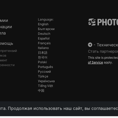
Language:
емии
English
нации
Български
ила
Deutsch
Español
омощь
Français
-
Техническ
Italiano
 претензий
Стать партнеро
日本語
иков
한국어
This site is protec
мент
Polski
of Service
apply.
ренности
Português
Русский
Türkçe
Українська
Tiếng Việt
中国
та. Продолжая использовать наш сайт, вы соглашаетесь