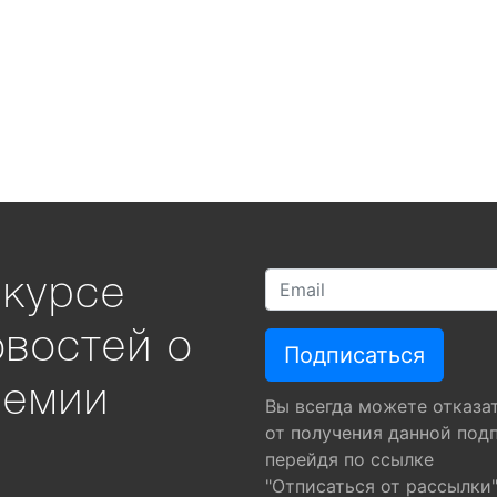
 курсе
овостей о
ремии
Вы всегда можете отказа
от получения данной под
перейдя по ссылке
"Отписаться от рассылки