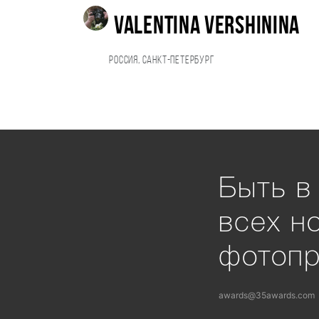
Valentina Vershinina
Россия, Санкт-Петербург
Быть в
всех н
фотоп
awards@35awards.com