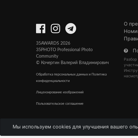
О пр
Номи
Прав
35AWARDS 2026
П
35PHOTO Professional Photo
Community
Разбор
© Кочергин Валерий Владимирович
участн
Инстру
Обработка персональных данных и Политика
насмот
конфиденциальности
Лицензирование изображений
Пользовательское соглашение
Мы используем cookies для улучшения вашего опы