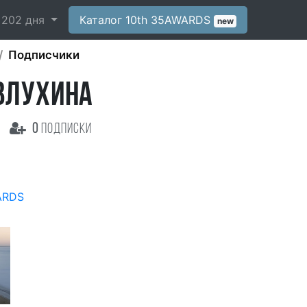
-
202
дня
Каталог 10th 35AWARDS
new
Подписчики
ВЛУХИНА
0
подписки
ARDS