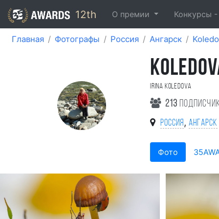
12th
О премии
Конкурсы 
Главная
Фотографы
Россия
Ангарск
Koledo
KOLEDOV
Irina Koledova
213
подписчи
,
Россия
Ангарск
Фото
35AW