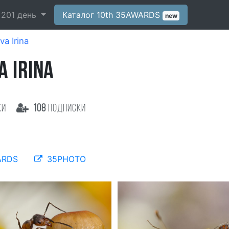
-
201
день
Каталог 10th 35AWARDS
new
va Irina
A IRINA
ки
108
подписки
ARDS
35PHOTO