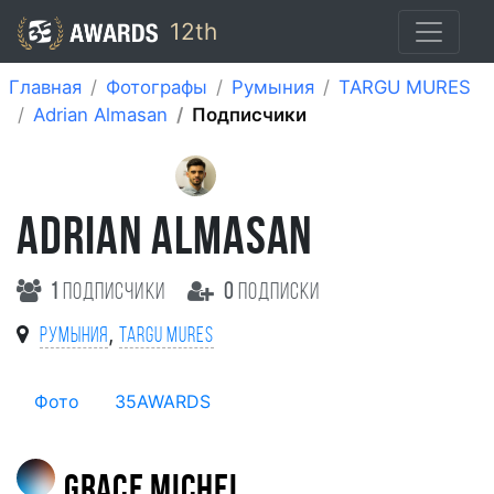
12th
Главная
Фотографы
Румыния
TARGU MURES
Adrian Almasan
Подписчики
ADRIAN ALMASAN
1
подписчики
0
подписки
,
Румыния
TARGU MURES
Фото
35AWARDS
grace michel