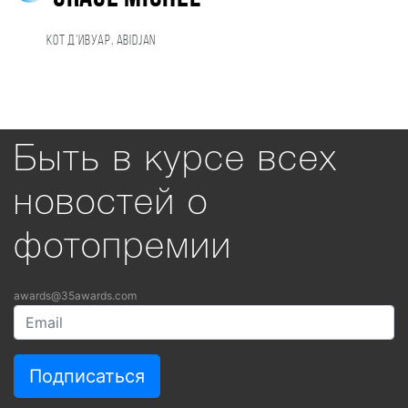
Кот д’Ивуар, Abidjan
Быть в курсе всех
новостей о
фотопремии
awards@35awards.com